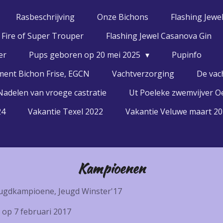
Rasbeschrijving
Onze Bichons
Flashing Jewe
f Fire of Super Trouper
Flashing Jewel Casanova Gin
er
Pups geboren op 20 mei 2025
Pupinfo
ment Bichon Frise, EGCN
Vachtverzorging
De vac
Nadelen van vroege castratie
Ut Poeleke zwemvijver Oe
24
Vakantie Texel 2022
Vakantie Veluwe maart 2
Kampioenen
ugdkampioene, Jeugd Winster'17
 op 7 februari 2017