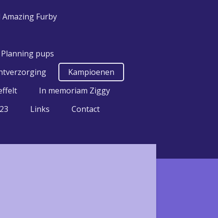
l Amazing Furby
Planning pups
htverzorging
Kampioenen
ffelt
In memoriam Ziggy
023
Links
Contact