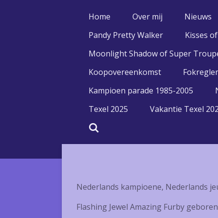
Ga
Home
Over mij
Nieuws
direct
Pandy Pretty Walker
Kisses o
naar
de
Moonlight Shadow of Super Troup
hoofdinhoud
Koopovereenkomst
Fokregle
Kampioen parade 1985-2005
Texel 2025
Vakantie Texel 20
Nederlands kampioene, Nederlands je
Flashing Jewel Amazing Furby geboren