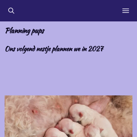
Ga
direct
naar
Planning pups
de
hoofdinhoud
Ons volgend nestje plannen we in 2027