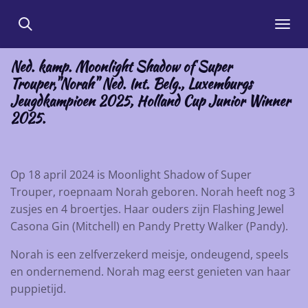
Ga
direct
naar
Ned. kamp. Moonlight Shadow of Super
de
Trouper,"Norah" Ned. Int. Belg., Luxemburgs
hoofdinhoud
Jeugdkampioen 2025, Holland Cup Junior Winner
2025.
Op 18 april 2024 is Moonlight Shadow of Super
Trouper, roepnaam Norah geboren. Norah heeft nog 3
zusjes en 4 broertjes. Haar ouders zijn Flashing Jewel
Casona Gin (Mitchell) en Pandy Pretty Walker (Pandy).
Norah is een zelfverzekerd meisje, ondeugend, speels
en ondernemend. Norah mag eerst genieten van haar
puppietijd.